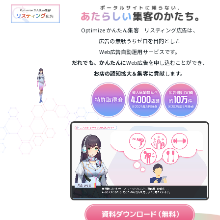
コ
ナ
ン
ビ
テ
ゲ
ン
ー
Optimize かんたん集客 リスティング広告は、
ツ
シ
広告の無駄うちゼロを目的とした
へ
ョ
Web広告自動運用サービスです。
ス
ン
だれでも、かんたんに
Web広告を申し込むことができ、
キ
に
お店の認知拡大＆集客に貢献
します。
ッ
移
プ
動